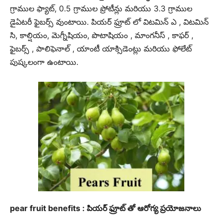
గ్రాముల ఫ్యాట్, 0.5 గ్రాముల ప్రోటీన్లు మరియు 3.3 గ్రాముల
డైఏటరీ ఫైబర్స్ వుంటాయి. పియర్ ఫ్రూట్ లో విటమిన్ ఎ , విటమిన్
సి, కాల్షియం, మెగ్నీషియం, పొటాషియం , మాంగనీస్ , కాఫర్ ,
ఫైబర్స్ , పాలిఫెనాల్ , యాంటీ యాక్సిడెంట్లు మరియు ఫోలేట్
పుష్కలంగా ఉంటాయి.
pear fruit benefits : పియర్ ఫ్రూట్ తో ఆరోగ్య ప్రయోజనాలు