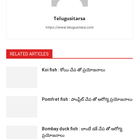
Telugusitarsa
https://www.telugusitara.com
RELATED ARTICLES
Koi fish : కోయి చేప తో ప్రయోజనాలు
Pomfret fish : పాంఫ్రేట్ చేప తో ఆరోగ్య ప్రయోజనాలు
Bombay duck fish : బాంబే డక్ చేప తో ఆరోగ్య
ప్రయోజనాలు