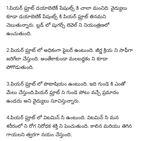
1.పియర్ ఫ్రూట్ డయాబెటిక్ పేషంట్స్ కి చాలా మంచిది. వైద్యులు
కూడా డయాబెటిక్ పేషంట్స్ కి పియర్ ఫ్రూట్ తినమని
చెబుతున్నారు. బ్లడ్ లో షుగర్స్ లెవెల్ ని నియంత్రణలో
ఉంచుతుంది.
2.పియర్ ఫ్రూట్ లో అధికంగా ఫైబర్ ఉంటుంది. జీర్ణ క్రియ ని సాఫీగా
జరిగేలా చేస్తుంది. అంతేకాకుండా మలబద్ధకం ని కూడా
పోగొడుతుంది.
3.పియర్ ఫ్రూట్ లో పొటాషియం ఉంటుంది. ఇది గుండె కి ఎంతో
మేలు చేస్తుంది.పియర్ ఫ్రూట్ ని గుండె పోటు వచ్చే ప్రమాదం
ఉండదు అని వైద్యులు సూచిస్తున్నారు.
4.పియర్ ఫ్రూట్ లో విటమిన్ సి ఉంటుంది. విటమిన్ సి మన
శరీరంలో ని రోగ నిరోధక శక్తి ని పెంచుతుంది. కాలిన మరియు తెగిన
గాయలని త్వరగా నయం చేస్తుంది.