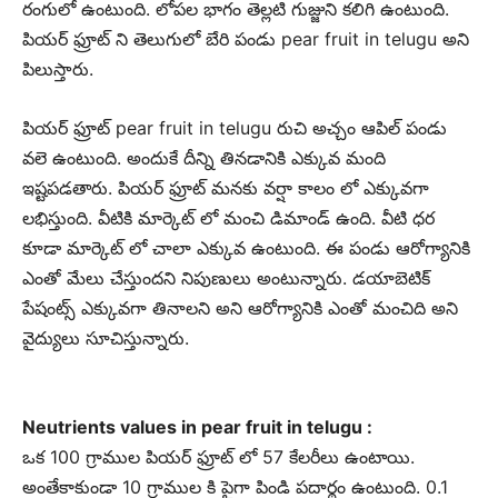
రంగులో ఉంటుంది. లోపల భాగం తెల్లటి గుజ్జుని కలిగి ఉంటుంది.
పియర్ ఫ్రూట్ ని తెలుగులో బేరి పండు pear fruit in telugu అని
పిలుస్తారు.
పియర్ ఫ్రూట్ pear fruit in telugu రుచి అచ్చం ఆపిల్ పండు
వలె ఉంటుంది. అందుకే దీన్ని తినడానికి ఎక్కువ మంది
ఇష్టపడతారు. పియర్ ఫ్రూట్ మనకు వర్షా కాలం లో ఎక్కువగా
లభిస్తుంది. వీటికి మార్కెట్ లో మంచి డిమాండ్ ఉంది. వీటి ధర
కూడా మార్కెట్ లో చాలా ఎక్కువ ఉంటుంది. ఈ పండు ఆరోగ్యానికి
ఎంతో మేలు చేస్తుందని నిపుణులు అంటున్నారు. డయాబెటిక్
పేషంట్స్ ఎక్కువగా తినాలని అని ఆరోగ్యానికి ఎంతో మంచిది అని
వైద్యులు సూచిస్తున్నారు.
Neutrients values in pear fruit in telugu :
ఒక 100 గ్రాముల పియర్ ఫ్రూట్ లో 57 కేలరీలు ఉంటాయి.
అంతేకాకుండా 10 గ్రాముల కి పైగా పిండి పదార్థం ఉంటుంది. 0.1