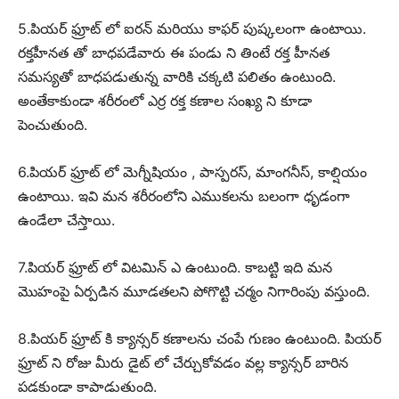
5.పియర్ ఫ్రూట్ లో ఐరన్ మరియు కాఫర్ పుష్కలంగా ఉంటాయి.
రక్తహీనత తో బాధపడేవారు ఈ పండు ని తింటే రక్త హీనత
సమస్యతో బాధపడుతున్న వారికి చక్కటి పలితం ఉంటుంది.
అంతేకాకుండా శరీరంలో ఎర్ర రక్త కణాల సంఖ్య ని కూడా
పెంచుతుంది.
6.పియర్ ఫ్రూట్ లో మెగ్నీషియం , పాస్పరస్, మాంగనీస్, కాల్షియం
ఉంటాయి. ఇవి మన శరీరంలోని ఎముకలను బలంగా ధృడంగా
ఉండేలా చేస్తాయి.
7.పియర్ ఫ్రూట్ లో విటమిన్ ఎ ఉంటుంది. కాబట్టి ఇది మన
మొహంపై ఏర్పడిన మూడతలని పోగొట్టి చర్మం నిగారింపు వస్తుంది.
8.పియర్ ఫ్రూట్ కి క్యాన్సర్ కణాలను చంపే గుణం ఉంటుంది. పియర్
ఫ్రూట్ ని రోజు మీరు డైట్ లో చేర్చుకోవడం వల్ల క్యాన్సర్ బారిన
పడకుండా కాపాడుతుంది.