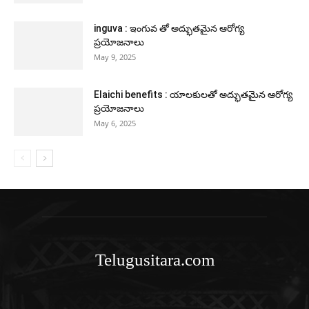
inguva : ఇంగువ తో అద్భుతమైన ఆరోగ్య
ప్రయోజనాలు
May 9, 2025
Elaichi benefits : యాలకులతో అద్భుతమైన ఆరోగ్య
ప్రయోజనాలు
May 6, 2025
Telugusitara.com