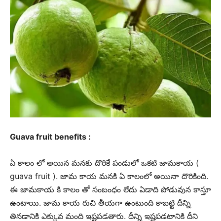
Guava fruit benefits :
ఏ కాలం లో అయిన మనకు దొరికే పండులో ఒకటి జామకాయ (
guava fruit ). జామ కాయ మనకి ఏ కాలంలో అయినా దొరికింది.
ఈ జామకాయ కి కాలం తో సంబంధం లేదు ఏడాది పోడువున కాస్తూ
ఉంటాయి. జామ కాయ రుచి తీయగా ఉంటుంది కాబట్టి దీన్ని
తినడానికి ఎక్కువ మంది ఇష్టపడతారు. దీన్ని ఇష్టపడటానికి దీని