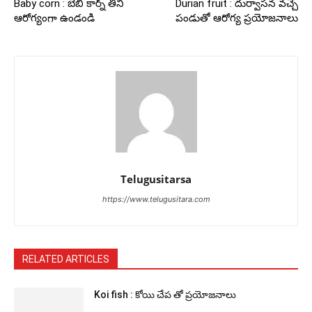
Baby corn : బేబీ కార్న్ తిని
Durian fruit : దుర్వాసన వచ్చే
ఆరోగ్యంగా ఉండండి
పండుతో ఆరోగ్య ప్రయోజనాలు
Telugusitarsa
https://www.telugusitara.com
RELATED ARTICLES
Koi fish : కోయి చేప తో ప్రయోజనాలు