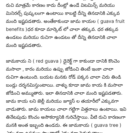
రుచి మాత్రమే కారణం కాదు దీంట్లో ఉండే విటమిన్స్ మరియు
మినిరల్స్ పుష్కలంగా ఉంటాయి కాబట్టి దీన్ని తినడానికి ఎక్కువ
మంది ఇష్టపడతారు. అంతేకాకుండా జామ కాయల ( guava fruit
benefits )ధర కూడా మార్కెట్ లో చాలా తక్కువ. ధర తక్కువ
ఉండటం మరియు రుచిగా ఉండటం తో దీన్ని తినడానికి చాలా
మంది ఇష్టపడతారు.
జామకాయ ని ( red guava ) డైరెక్ట్ గా కాకుండా దానికి కొంచెం
మసాలా , కారం మరియు ఉప్పు జోడించి తింటే ఇంకా చాలా
రుచిగా ఉంటుంది. బయట మనకు రోడ్ పక్కన చాలా చిరు తిండి
బండ్లు దర్శనమిస్తుంటాయి. వాళ్ళు కూడా జామ కాయ కి మసాలా
జోడించి అమ్ముతారు. ఇలా తినడానికి చాలా మంది ఇష్టపడతారు.
జామ కాయ లని జెల్లీ మరియు జ్యూస్ ల తయారీలో ఎక్కువగా
వాడుతారు. జామ కాయలు చాలా గట్టిగా విత్తనాలు ఉంటాయి. ఇవి
తినేటపుడు కొంచం అసౌకర్యానికి గురిచేస్తాయి. వీటి రుచి కారణంగా
మనకి అంత ఇబ్బంది ఉండదు. ఈ జామకాయ ( guava tree )