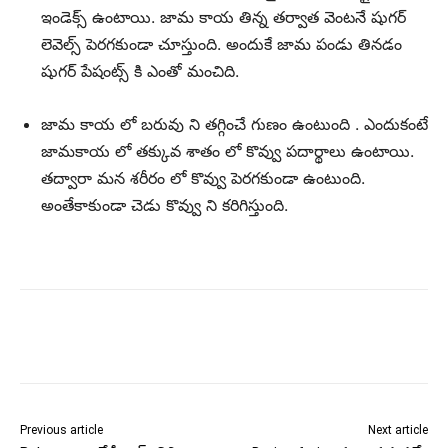
ఇండెక్స్ ఉంటాయి. జామ కాయ తిన్న తర్వాత వెంటనే షుగర్
లెవెల్స్ పెరగకుండా చూస్తుంది. అందుకే జామ పండు తినడం
షుగర్ పేషంట్స్ కి ఎంతో మంచిది.
జామ కాయ లో బరువు ని తగ్గించే గుణం ఉంటుంది . ఎందుకంటే
జామకాయ లో తక్కువ శాతం లో కొవ్వు పదార్థాలు ఉంటాయి.
తద్వారా మన శరీరం లో కొవ్వు పెరగకుండా ఉంటుంది.
అంతేకాకుండా చెడు కొవ్వు ని కరిగిస్తుంది.
Previous article
Next article