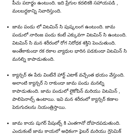
పీచు పదార్థం ఉంటుంది. ఇది ప్రేగుల కదలికకి సహాయపడి ,
మలబద్దకాన్ని నివారిస్తుంది.
జామ పండు లో విటమిన్ సి పుష్కలంగ ఉంటుంది. జామ
పండులో నారింజ పండు కంటే ఎక్కువగా విటమిన్ సి ఉంటుంది.
విటమిన్ సి మన శరీరంలో రోగ నిరోధక శక్తిని పెంచుతుంది.
అంతేకాకుండా రక రకాల వ్యాధుల భారిన పడకుండా విటమిన్ సి
మనల్ని కాపాడుతుంది.
క్యాన్సర్ ఈ పేరు వింటేనే హార్ట్ ఎటాక్ వచ్చేంత భయం వేస్తుంది.
అలాంటి క్యాన్సర్ ని రాకుండా జామ పండు మనల్ని
కాపాడుతుంది. జామ పండులో లైకోపిన్ మరియు విటమిన్ ,
పాలిపెనాల్స్ ఉంటాయి. ఇవి మన శరీరంలో క్యాన్సర్ కణాల
పెరుగుదలను నియంత్రిస్తాయి.
జామ కాయ షుగర్ పేషంట్స్ కి ఎంతగానో దోహదపడుతుంది.
ఎందుకంటే జామ కాయలో అధికంగా ఫైబర్ మరియు గ్లైసెమిక్