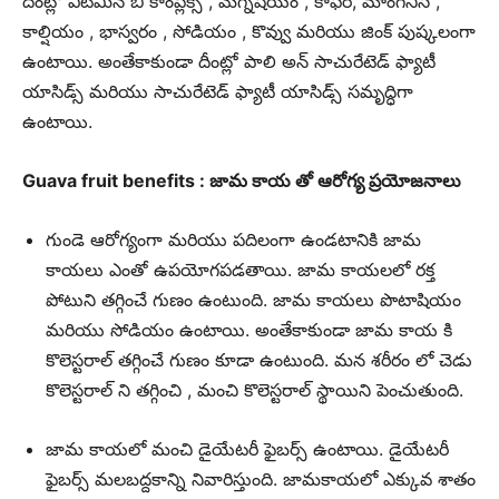
దీంట్లో విటమిన్ బీ కాంప్లెక్స్ , మెగ్నీషియం , కాఫర్, మాంగనీస్ ,
కాల్షియం , భాస్వరం , సోడియం , కొవ్వు మరియు జింక్ పుష్కలంగా
ఉంటాయి. అంతేకాకుండా దీంట్లో పాలి అన్ సాచురేటెడ్ ఫ్యాటీ
యాసిడ్స్ మరియు సాచురేటెడ్ ఫ్యాటీ యాసిడ్స్ సమృద్ధిగా
ఉంటాయి.
Guava fruit benefits : జామ కాయ తో ఆరోగ్య ప్రయోజనాలు
గుండె ఆరోగ్యంగా మరియు పదిలంగా ఉండటానికి జామ
కాయలు ఎంతో ఉపయోగపడతాయి. జామ కాయలలో రక్త
పోటుని తగ్గించే గుణం ఉంటుంది. జామ కాయలు పొటాషియం
మరియు సోడియం ఉంటాయి. అంతేకాకుండా జామ కాయ కి
కొలెస్టరాల్ తగ్గించే గుణం కూడా ఉంటుంది. మన శరీరం లో చెడు
కొలెస్టరాల్ ని తగ్గించి , మంచి కొలెస్టరాల్ స్థాయిని పెంచుతుంది.
జామ కాయలో మంచి డైయేటరీ ఫైబర్స్ ఉంటాయి. డైయేటరీ
ఫైబర్స్ మలబద్దకాన్ని నివారిస్తుంది. జామకాయలో ఎక్కువ శాతం