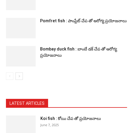
Pomfret fish : పాంఫ్రేట్ చేప తో ఆరోగ్య ప్రయోజనాలు
Bombay duck fish : బాంబే డక్ చేప తో ఆరోగ్య
ప్రయోజనాలు
LATEST ARTICLES
Koi fish : కోయి చేప తో ప్రయోజనాలు
June 7, 2025