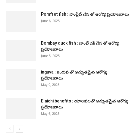
Pomfret fish : పాంఫ్రేట్ చేప తో ఆరోగ్య ప్రయోజనాలు
June 6, 2025
Bombay duck fish : బాంబే డక్ చేప తో ఆరోగ్య
ప్రయోజనాలు
June 5, 2025
inguva : ఇంగువ తో అద్భుతమైన ఆరోగ్య
ప్రయోజనాలు
May 9, 2025
Elaichi benefits : యాలకులతో అద్భుతమైన ఆరోగ్య
ప్రయోజనాలు
May 6, 2025