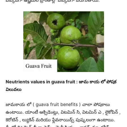
ఎక్కువగా ఉష్ణమల ప్రాంతాల్లో ఎక్కువగా పెరుగుతాయి.
Neutrients values in guava fruit : జామ కాయ లో పోషక
విలువలు
జామకాయ లో ( guava fruit benefits ) చాలా పోషకాలు
ఉంటాయి. యాంటీ ఆక్సిడెంట్లు, విటమిన్ సి, విటమిన్ ఎ , లైకోపిన్ ,
కెరోటిన్ , ల్యుకిన్ మరియు ఫ్లేవనాయిడ్స్ పుష్కలంగా ఉంటాయి.