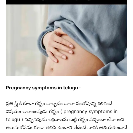
Pregnancy symptoms in telugu :
ప్రతి స్త్రీ కి కూడా గర్భం దాల్చడం చాలా సంతోషాన్ని కలిగించే
విషయం అలాంటపుడు గర్భం ( pregnancy symptoms in
telugu ) వచ్చినపుడు లక్షణాలను బట్టి గర్భం వచ్చిందా లేదా అని
తెలుసుకోవడం కూడా తెలిసి ఉండాలి లేదంటే వారికి తెలియకుండానే