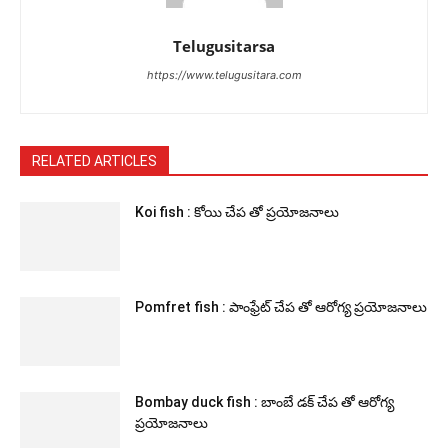
Telugusitarsa
https://www.telugusitara.com
RELATED ARTICLES
Koi fish : కోయి చేప తో ప్రయోజనాలు
Pomfret fish : పాంఫ్రేట్ చేప తో ఆరోగ్య ప్రయోజనాలు
Bombay duck fish : బాంబే డక్ చేప తో ఆరోగ్య
ప్రయోజనాలు