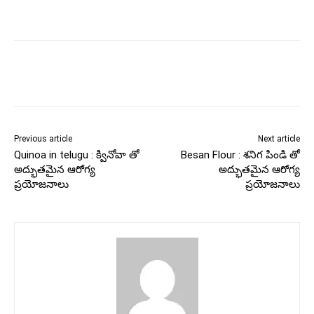
Previous article
Next article
Quinoa in telugu : క్వినోవా తో
Besan Flour : శనిగ పిండి తో
అద్భుతమైన ఆరోగ్య
అద్భుతమైన ఆరోగ్య
ప్రయోజనాలు
ప్రయోజనాలు