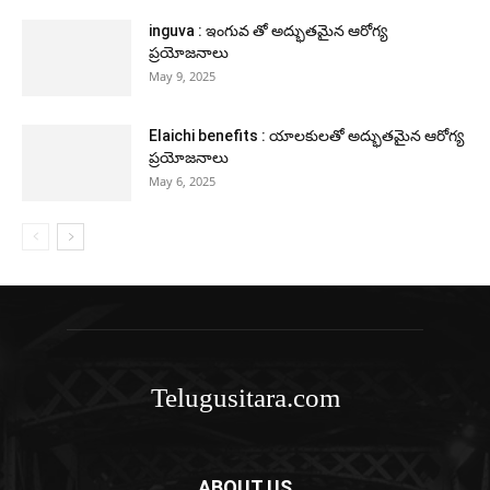
inguva : ఇంగువ తో అద్భుతమైన ఆరోగ్య
ప్రయోజనాలు
May 9, 2025
Elaichi benefits : యాలకులతో అద్భుతమైన ఆరోగ్య
ప్రయోజనాలు
May 6, 2025
Telugusitara.com
ABOUT US