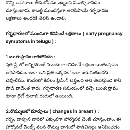
కొన్ని ఆహారాలు తీసుకోవడం ఇబ్బంది పడాల్సిరావడం
చూస్తుంటారు. కాబట్టి ముందస్తుగా తెలిసిపోయే గర్భధారణ
లక్షణాలు అందరికీ తెలిసి ఉండాలి.
గర్భధారణలో ముందుగా కనిపించే లక్షణాలు ( early pregnancy
symptoms in telugu ) :
1.
ఋతుస్రావం రాకపోవడం :
ప్రతి స్త్రీ లో అన్నిటికంటే ముందుగా కనిపించే లక్షణం ఋతుస్రావం
ఆగిపోవడం. అలా అని ప్రతి ఒక్కరిలో ఇలా జరుగుతుందని
చెప్పలేము. కొందరిలో కేవలం బ్లీడింగ్ అవ్తుంది అని తెలుస్తుంది కానీ
పాడ్ వాడేంత కాదు. గర్భధారణ సమయంలో వచ్చే ఋతుస్రావం
కూడా లైట్ గులాబి రంగులో ఉంటుంది.
2.రొమ్ములలో మార్పులు ( changes in breast ) :
గర్భం దాల్చిన వారిలో ఎక్కువగా హార్మోనల్ చేంజ్ చూస్తుంటాం. ఈ
హార్మోనల్ చేంజ్స్ వలన రొమ్ము భాగంలో పొడిచినట్టు అనిపించడం