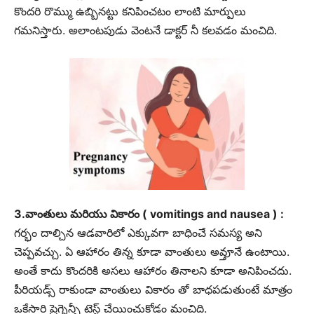
కొందరి రొమ్ము ఉబ్బినట్టు కనిపించటం లాంటి మార్పులు
గమనిస్తారు. అలాంటపుడు వెంటనే డాక్టర్ నీ కలవడం మంచిది.
3.వాంతులు మరియు వికారం ( vomitings and nausea ) :
గర్భం దాల్చిన ఆడవారిలో ఎక్కువగా బాధించే సమస్య అని
చెప్పవచ్చు. ఏ ఆహారం తిన్న కూడా వాంతులు అవ్తూనే ఉంటాయి.
అంతే కాదు కొందరికి అసలు ఆహారం తినాలని కూడా అనిపించదు.
పీరియడ్స్ రాకుండా వాంతులు వికారం తో బాధపడుతుంటే మాత్రం
ఒకేసారి ప్రెగ్నెన్సీ టెస్ట్ చేయించుకోడం మంచిది.