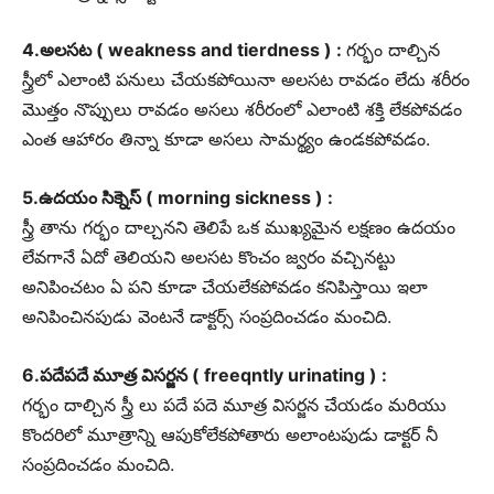
4.అలసట ( weakness and tierdness ) :
గర్భం దాల్చిన
స్త్రీలో ఎలాంటి పనులు చేయకపోయినా అలసట రావడం లేదు శరీరం
మొత్తం నొప్పులు రావడం అసలు శరీరంలో ఎలాంటి శక్తి లేకపోవడం
ఎంత ఆహారం తిన్నా కూడా అసలు సామర్థ్యం ఉండకపోవడం.
5.ఉదయం సిక్నెస్ ( morning sickness ) :
స్త్రీ తాను గర్భం దాల్చనని తెలిపే ఒక ముఖ్యమైన లక్షణం ఉదయం
లేవగానే ఏదో తెలియని అలసట కొంచం జ్వరం వచ్చినట్టు
అనిపించటం ఏ పని కూడా చేయలేకపోవడం కనిపిస్తాయి ఇలా
అనిపించినపుడు వెంటనే డాక్టర్స్ సంప్రదించడం మంచిది.
6.పదేపదే మూత్ర విసర్జన ( freeqntly urinating ) :
గర్భం దాల్చిన స్త్రీ లు పదే పదె మూత్ర విసర్జన చేయడం మరియు
కొందరిలో మూత్రాన్ని ఆపుకోలేకపోతారు అలాంటపుడు డాక్టర్ నీ
సంప్రదించడం మంచిది.