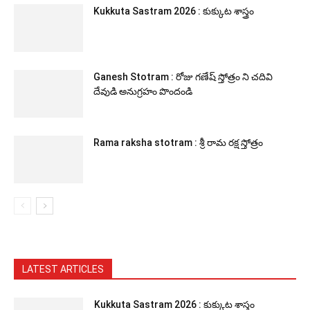
Kukkuta Sastram 2026 : కుక్కుట శాస్త్రం
Ganesh Stotram : రోజు గణేష్ స్తోత్రం ని చదివి
దేవుడి అనుగ్రహం పొందండి
Rama raksha stotram : శ్రీ రామ రక్ష స్తోత్రం
LATEST ARTICLES
Kukkuta Sastram 2026 : కుక్కుట శాస్త్రం