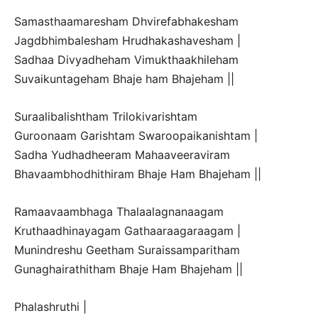
Samasthaamaresham Dhvirefabhakesham
Jagdbhimbalesham Hrudhakashavesham |
Sadhaa Divyadheham Vimukthaakhileham
Suvaikuntageham Bhaje ham Bhajeham ||
Suraalibalishtham Trilokivarishtam
Guroonaam Garishtam Swaroopaikanishtam |
Sadha Yudhadheeram Mahaaveeraviram
Bhavaambhodhithiram Bhaje Ham Bhajeham ||
Ramaavaambhaga Thalaalagnanaagam
Kruthaadhinayagam Gathaaraagaraagam |
Munindreshu Geetham Suraissamparitham
Gunaghairathitham Bhaje Ham Bhajeham ||
Phalashruthi |