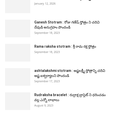
January 12, 2026
Ganesh Stotram : రోజు గణేష్ స్తోత్రం ని చదివి
దేవుడి అనుగ్రహం పొందండి
September 18, 2023
Rama raksha stotram : శ్రీ రామ రక్ష స్తోత్రం
September 18, 2023
ashtalakshmi stotram : అష్టలక్ష్మీ స్తోత్రాన్ని చదివి
అష్ట ఐశ్వర్యాలని పొందండి
September 17, 2023
Rudraksha bracelet : రుద్రాక్ష బ్రాస్లెట్ ని ధరించడం
వల్ల ఎన్నో లాభాలు
August 9, 2023