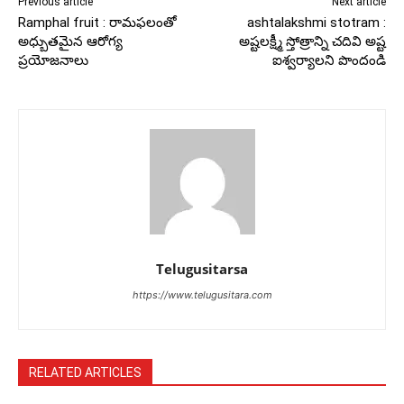
Previous article
Next article
Ramphal fruit : రామఫలంతో
ashtalakshmi stotram :
అధ్బుతమైన ఆరోగ్య
అష్టలక్ష్మీ స్తోత్రాన్ని చదివి అష్ట
ప్రయోజనాలు
ఐశ్వర్యాలని పొందండి
Telugusitarsa
https://www.telugusitara.com
RELATED ARTICLES