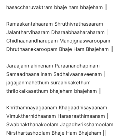
hasaccharuvaktram bhaje ham bhajeham ||
Ramaakantahaaram Shruthivrathasaaram
Jalantharvihaaram Dharaabhaaharaharam |
Chidhaanandharupam Manojgnaswaroopam
Dhruthaanekaroopam Bhaje Ham Bhajeham ||
Jaraajanmahinenam Paraanandhapinam
Samaadhaanalinam Sadhaivaanaveenam |
jagajjanmahethum suraanikakethum
thrilokaikasethum bhajeham bhajeham ||
Khrithamnayagaanam Khagaadhisayaanam
Vimukthernidhaanam Haraaraathimaanam |
Swabhakthanakoolam Jagadhvrikshamoolam
Nirsthartashoolam Bhaje Ham Bhajeham ||