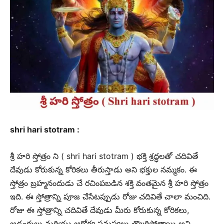
shri hari stotram :
శ్రీ హరి స్తోత్రం ని ( shri hari stotram ) భక్తి శ్రద్ధలతో చదివితే
దేవుడు కోరుకున్న కోరికలు తీరుస్తాడు అని భక్తుల నమ్మకం. ఈ
స్తోత్రం బ్రహ్మనందుడు చే రచింపబడిన శక్తి వంతమైన శ్రీ హరి స్తోత్రం
ఇది. ఈ స్తోత్రాన్ని పూజ చేసేటప్పుడు రోజు చదివితే చాలా మంచిది.
రోజు ఈ స్తోత్రాన్ని చదివితే దేవుడు మీరు కోరుకున్న కోరికలు,
అడ్డంగులు మరియు ఆరోగ్య సమస్యలు తొలగిపోతాయి అని