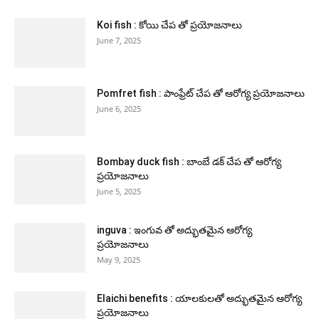
Koi fish : కోయి చేప తో ప్రయోజనాలు
June 7, 2025
Pomfret fish : పాంఫ్రేట్ చేప తో ఆరోగ్య ప్రయోజనాలు
June 6, 2025
Bombay duck fish : బాంబే డక్ చేప తో ఆరోగ్య
ప్రయోజనాలు
June 5, 2025
inguva : ఇంగువ తో అద్భుతమైన ఆరోగ్య
ప్రయోజనాలు
May 9, 2025
Elaichi benefits : యాలకులతో అద్భుతమైన ఆరోగ్య
ప్రయోజనాలు