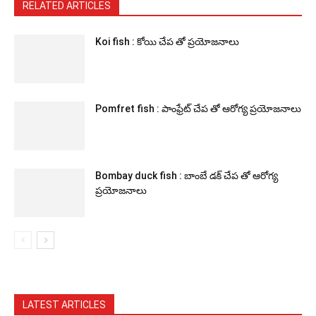
RELATED ARTICLES
Koi fish : కోయి చేప తో ప్రయోజనాలు
Pomfret fish : పాంఫ్రేట్ చేప తో ఆరోగ్య ప్రయోజనాలు
Bombay duck fish : బాంబే డక్ చేప తో ఆరోగ్య
ప్రయోజనాలు
LATEST ARTICLES