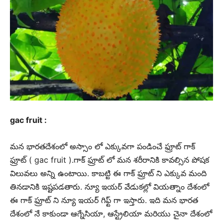
gac fruit :
మన భారతదేశంలో అస్సాం లో ఎక్కువగా పండించే ఫ్రూట్ గాక్
ఫ్రూట్ ( gac fruit ).గాక్ ఫ్రూట్ లో మన శరీరానికి కావల్సిన పోషక
విలువలు అన్ని ఉంటాయి. కాబట్టి ఈ గాక్ ఫ్రూట్ ని ఎక్కువ మంది
తినడానికి ఇష్టపడతారు. న్యూ ఇయర్ వేడుకల్లో వియత్నాం దేశంలో
ఈ గాక్ ఫ్రూట్ ని న్యూ ఇయర్ గిఫ్ట్ గా ఇస్తారు. ఇది మన భారత
దేశంలో నే కాకుండా ఆగ్నేసియా, ఆస్ట్రేలియా మరియు చైనా దేశంలో