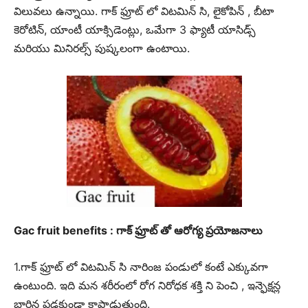
విలువలు ఉన్నాయి. గాక్ ఫ్రూట్ లో విటమిన్ సి, లైకోపిన్ , బీటా
కెరోటిన్, యాంటీ యాక్సిడెంట్లు, ఒమేగా 3 ఫ్యాటీ యాసిడ్స్
మరియు మినిరల్స్ పుష్కలంగా ఉంటాయి.
Gac fruit benefits : గాక్ ఫ్రూట్ తో ఆరోగ్య ప్రయోజనాలు
1.గాక్ ఫ్రూట్ లో విటమిన్ సి నారింజ పండులో కంటే ఎక్కువగా
ఉంటుంది. ఇది మన శరీరంలో రోగ నిరోధక శక్తి ని పెంచి , ఇన్ఫెక్షన్ల
బారిన పడకుండా కాపాడుతుంది.