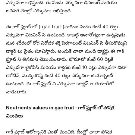
ఎక్కువగా లభిస్తుంది. ఈ పండు ఎక్కువగా డిసెంబర్ మరియు
జనవరి నెలల్లో ఎక్కువగా లభిస్తుంది.
ఈ గాక్ ఫ్రూట్ లో ( gac fruit )నారింజ పండు కంటే 40 రెట్లు
ఎక్కువగా విటమిన్ సి ఉంటుంది. కాబట్టి అనారోగ్యంగా ఉన్నపుడు
మన శరీరంలో రోగ నిరోధక శక్తి పెరగాలంటే విటమిన్ సి తీసుకొమ్మని
డాక్టర్ లు సైతం సూచిస్తారు. అందుకే చాలా మంది డాక్టర్లు ఈ గాక్
ఫ్రూట్ ని తినమని చెబుతుంటారు. టొమాటో కంటే 60 రెట్లకి
ఎక్కువగా లైకోపిన్ మరియు క్యారట్ కంటే 10 రెట్లు ఎక్కువగా బీటా
కెరోటిన్, మొక్కజొన్న కంటే 40 రెట్లు ఎక్కువగా జియాక్సెంట్
ఉంటుంది. ఈ గాక్ ఫ్రూట్ ని ఎక్కువగా జ్యూస్ ల తయారీలో
వాడుతారు.
Neutrients values in gac fruit : గాక్ ఫ్రూట్ లో పోషక
విలువలు
గాక్ ఫ్రూట్ ఆరోగ్యానికి ఎంతో మంచిది. దీంట్లో చాలా పోషక