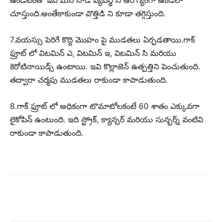
ఉండటంతో ఇవి మన నాడీ వ్యవస్థ ని ఆరోగ్యంగా ఉండేలా
చూస్తుంది.అంతేకాకుండా వొత్తిడి ని కూడా తగ్గిస్తుంది.
7.వయస్సు పెరిగే కొద్ది మొహం పై ముడతలు ఏర్పడతాయి.గాక్
ఫ్రూట్ లో విటమిన్ ఎ, విటమిన్ ఇ, విటమిన్ సి మరియు
కెరోటినాయిడ్స్ ఉంటాయి. ఇవి కొల్లాజెన్ ఉత్పత్తిని పెంచుతుంది.
తద్వారా చర్మపు ముడతలు రాకుండా కాపాడుతుంది.
8.గాక్ ఫ్రూట్ లో అధికంగా టొమాటోలకంటే 60 శాతం ఎక్కువగా
లైకోపిన్ ఉంటుంది. ఇది స్ట్రోక్, క్యాన్సర్ మరియు సున్బర్న్ వంటివి
రాకుండా కాపాడుతుంది.