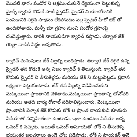
మొదటి భాగం పండోర ని ఆక్రమించుకునే ధ్యేయంగా పెట్టుకున్న
మైల్స్ క్వారిచ్ కొడుకే పాటీ స్పైడర్. స్పైడర్ ని భూలోకానికి
పంపడానికి సరైన సాధనం లేకపోవడం వల్ల స్పైడర్ హీరో జెక్ తో
ఉండిపోతాడు. మళ్ళీ భూ గ్రహం నుంచి పండోర గ్రహంపై
దండెత్తుత్తారు. వారికి నాయకుడిగా క్వారిచ్ వస్తాడు. తర్వాత జేక్
గెరిల్లా దాడికి సిద్ధం అవుతాడు.
క్వారిచ్ మనుషులు జేక్ పిల్లల్ని బంధిస్తాడు. తర్వాత జేక్ దగ్గర ఉన్న
స్పైడర్ తన కొడుకే అన్న నిజం క్వారిచ్ కి తెలుస్తుంది. క్వారిచ్ తన
కొడుకు స్పైడర్ ని తీసుకెళ్లడం మరియు జేక్ ని మట్టుపెట్టడం ప్రధాన
లక్ష్యంగా పెట్టుకుంటాడు. జేక్ తన పిల్లల్ని విడిపించుకుని
మెట్కయినా ప్రాంతానికి వెళతాడు.మెట్కయినా ప్రాంతాన్ని టోనోవరి
మరియు అతడి భార్య రోనాల్ పరిపాలిస్తుంటారు. మెట్కయినా
ప్రాంతానికి వెళ్ళాక జేక్ కొడుకు లోక్ ఆ ప్రాంత నాయకుడి కూతురు
సిరేయాతో సన్నిహితంగా ఉంటాడు. ఇలా ఉండటం సిరేయా అన్న
ఒనంగ్ కి నచ్చదు. అయితే ఒనంగ్ అసూయతో లోక్ ని తీసుకెళ్ళి
భయంకర జలచరాలు ఉండే చోట పడేస్తాడు. లోక్ ని పాయకన్ అనే