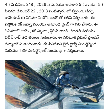
4 ) ని డిసెంబర్ 18 , 2026 న మరియు అవతార్ 5 ( avatar 5 )
సినిమా డిసెంబర్ 22 , 2018 సంవత్సరం లో వస్తుంది. జేమ్స్
కామెరూన్ ఈ సినిమా ని జోస్ లండౌ తో కలిసి నిర్మించారు. ఈ
చిత్రానికి రిక్ జఫ్ఫా మరియు అమాండ రైటర్ గా పని చేశారు. ఈ
సినిమాలో సామ్ , జో సల్దనా , స్టీఫెన్ లాంగ్, ఫౌండర్ మరియు
దిలీప్ రావ్ తది తరులు నటించారు. ఈ సినిమాకి సైమన్ ఫ్రాంగ్లెన్
మ్యూజిక్ ని అందించారు. ఈ సినిమాని లైట్ స్టార్మ్ ఎంటర్టైన్మెంట్
మరియు TSG ఎంటర్టైన్మెంట్ సంయుక్తంగా నిర్మించారు.