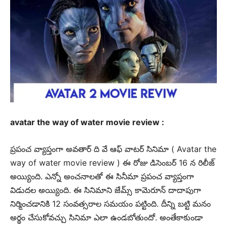
avatar the way of water movie review :
ప్రపంచ వ్యాప్తంగా అవతార్ ది వే ఆఫ్ వాటర్ సినిమా ( Avatar the
way of water movie review ) ఈ రోజు డిసెంబర్ 16 న రిలీజ్
అయ్యింది. ఎన్నో అంచనాలతో ఈ సినీమా ప్రపంచ వ్యాప్తంగా
విడుదల అయ్యింది. ఈ సినిమాని జేమ్స్ కామెరూన్ దాదాపుగా
నిర్మించడానికి 12 సంవత్సరాల సమయం పట్టింది. దీన్ని బట్టి మనం
అర్థం చేసుకోవచ్చు సినిమా ఎలా ఉండబోతుందో. అంతేకాకుండా