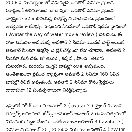
2009 వ సంవత్సరం లో విడుదలైన అవతార్ సినిమా ప్రపంచ
రికార్డులనే తిరగరాసింది. దాదాపుగా అవతార్ సినిమా ప్రపంచ
వ్యాప్తంగా $2.9 బిలియన్ల కలెక్షన్స్ ని సాధించింది. ప్రపంచంలో
అత్యధికంగా కలెక్షన్స్ సాధించిన సినిమాలో అవతార్ ప్రథమ స్థానంలో
( Avatar the way of water movie review ) నిలిచింది. ఈ
రోజు విడుదల అవుతున్న అవతార్ 2 సినిమా మొదటి పార్ట్ అయిన
అవతార్ సినిమా కలెక్షన్స్ ని బ్రేక్ చేస్తుందో లేదో చూడాలి. అవతార్ 2
సినిమా మన దేశం లో తమిళ్ , కన్నడ , హిందీ , తెలుగు ,
మలయాళం మరియు ఇంగ్లీష్ భాషల్లో రిలీజ్ అవుతుంది.
అంతేకాకుండా ప్రపంచ వ్యాప్తంగా అవతార్ 2 సినిమా 160 వివిధ
భాషల్లో రిలీజ్ అవుతుంది. అవతార్ 2 సినిమా కోసం ప్రేక్షకులు
దాదాపుగా 12 సంవత్సరాలుగా నిరీక్షిస్తున్నారు.
ఇప్పటికే రిలీజ్ అయిన అవతార్ 2 ( avatar 2 ) ట్రైలర్ కి మంచి
రెస్పాన్స్ లభించింది. జేమ్స్ కామెరూన్ అవతార్ 2 ఈ సంవత్సరంలో
విడుదలకు సిద్ధం చేశారు. అంతేకాకుండా అవతార్ 3 ( avatar 3 )
సినిమా ని డిసెంబర్ 20 , 2024 న మరియు అవతార్ 4 ( avatar