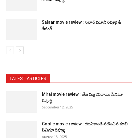
Salaar movie review : సలార్ మూవీ రివ్యూ &
రేటింగ్
LATEST ARTICLES
Mirai movie review : తేజ సజ్జ మిరాయి సినిమా
రివ్యూ
September 12, 2025
Coolie movie review : రజనీకాంత్ నటించిన కూలీ
సినిమా రివ్యూ
August 15, 2025