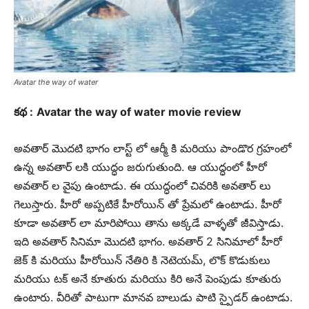
Avatar the way of water
కథ :
Avatar the way of water movie review
అవతార్ మొదటి భాగం లాస్ట్ లో ఆర్మీ కి మరియు పాండొర గ్రహంలో
ఉన్న అవతార్ లకి యుద్ధం జరుగుతుంది. ఆ యుద్ధంలో హీరో
అవతార్ ల వైపు ఉంటాడు. ఈ యుద్ధంలో చివరికి అవతార్ లు
గెలుస్తారు. హీరో అప్పటికే హీరోయిన్ తో ప్రేమలో ఉంటాడు. హీరో
కూడా అవతార్ లా మారిపోయి తాను అక్కడే వాళ్ళతో జీవిస్తాడు.
ఇది అవతార్ సినిమా మొదటి భాగం. అవతార్ 2 సినిమాలో హీరో
జెక్ కి మరియు హీరోయిన్ నేతిరి కి నెటెయమ్, లొక్ కొడుకులు
మరియు టక్ అనే కూతురు మరియు కిరి అనే పెంపుడు కూతురు
ఉంటారు. వీరితో పాటుగా మానవ బాలుడు పాటి స్పైడర్ ఉంటాడు.