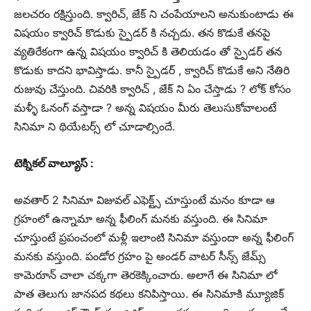
జలచరం రక్షిస్తుంది. క్వారిచ్, జేక్ ని చంపేయాలని అనుకుంటాడు ఈ
విషయం క్వారిచ్ కొడుకు స్పైడర్ కి నచ్చదు. తన కొడుకే తనపై
వ్యతిరేకంగా ఉన్న విషయం క్వారిచ్ కి తెలియడం తో స్పైడర్ తన
కొడుకు కాదని భావిస్తాడు. కానీ స్పైడర్ , క్వారిచ్ కొడుకే అని నేతిరి
రుజువు చేస్తుంది. చివరికి క్వారిచ్ , జేక్ ని ఏం చేస్తాడు ? లోక్ కోసం
మళ్ళీ ఓనంగ్ వస్తాడా ? అన్న విషయం మీరు తెలుసుకోవాలంటే
సినిమా ని థియేటర్స్ లో చూడాల్సిందే.
టెక్నికల్ వాల్యూస్ :
అవతార్ 2 సినిమా విజువల్ ఎఫెక్ట్స్ చూస్తుంటే మనం కూడా ఆ
గ్రహంలో ఉన్నామా అన్న ఫీలింగ్ మనకు వస్తుంది. ఈ సినిమా
చూస్తుంటే ప్రపంచంలో మళ్లీ ఇలాంటి సినిమా వస్తుందా అన్న ఫీలింగ్
మనకు వస్తుంది. పండోర గ్రహం పై అండర్ వాటర్ సీన్స్ జేమ్స్
కామెరూన్ చాలా చక్కగా తెరకెక్కించారు. అలాగే ఈ సినిమా లో
పాత తెలుగు జానపద కథలు కనిపిస్తాయి. ఈ సినిమాకి మ్యూజిక్