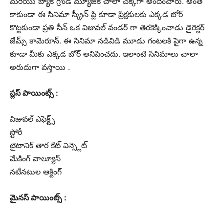
మరియు బ్యాక్ గ్రౌండ్ మ్యూజిక్ చాలా చక్కగా అందించారు. అంతే
కాకుండా ఈ సినిమా స్క్రీన్ ప్లే కూడా ప్రేక్షకులకు ఎక్కడ బోర్
కొట్టకుండా ప్రతి సీన్ ఒక విజువల్ వండర్ గా తెరకెక్కించాడు డైరెక్టర్
జేమ్స్ కామెరూన్. ఈ సినిమా నడివిడి మూడు గంటలకి పైగా ఉన్న
కూడా మీకు ఎక్కడ బోర్ అనిపించదు. ఇలాంటి సినిమాలు చాలా
అరుదుగా వస్తాయి .
ప్లస్ పాయింట్స్ :
విజువల్ ఎఫెక్ట్స్
స్టోరీ
టైటానిక్ తార కేట్ విన్స్లెట్
మేకింగ్ వాల్యూస్
నటీనటుల ఆక్టింగ్
మైనస్ పాయింట్స్ :