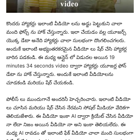
కొందరు హ్యాకర్లు ఇలాంటి వీడియో లను అడ్డు పెట్టుకుని చాలా
మంది ఫోన్స్ ను హాక్ చేస్తున్నారు. ఇలా చేయడం వల్ల యూజర్స్
యొక్క డేటా అనేది హ్యాకర్లు చాలా సులభంగా దొంగలించగలరు.
అందుకే ఇలాంటి అభ్యంతరకరమైన వీడియో లు షేర్ చేసి హ్యాకర్ల
బారిన పడకండి. ఈ మధ్య ఆన్లైన్ లో విడుదల అయిన 19
minutes 34 seconds video ద్వారా హ్యాకర్లు యూజర్ల ఫోన్
డేటా ను హాక్ చేస్తున్నారు. అందుకే ఇలాంటి వీడియోలను
చూడకండి మరియు షేర్ చేయకండి.
పోలీస్ లు ముందుగానే అందరినీ హెచ్చరించారు. ఇలాంటి వీడియో
లు చూసిన మరియు షేర్ చేసిన నేరమని సోషల్ మీడియా వేదికగా
తెలియజేశారు. ఈ వీడియో ఇంకా AI ద్వారా క్రియేట్ చేసిన వీడియో
నా లేదా నిజం అయిన వీడియో నా అని ఇంకా తెలియలేదు. ఈ
మధ్య AI రావడం తో ఇలాంటి ఫేక్ వీడియో చాలా మంది సులభంగా