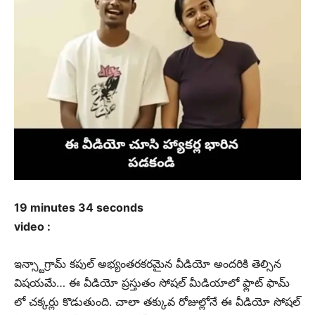
19 minutes 34 seconds
video :
ఇన్స్టాగ్రామ్ కపుల్ అభ్యంతరకరమైన వీడియో అందరికి తెల్సిన
విషయమే… ఈ వీడియో ప్రస్తుతం సోషల్ మీడియాలో ఫ్లాట్ ఫామ్
లో చక్కర్లు కొడుతుంది. చాలా తక్కువ రోజుల్లోనే ఈ వీడియో సోషల్