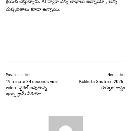
క్రియేట్ చేస్తున్నారు. AI ద్వారా ఎన్ని లాభాలు ఉన్నాయో , అన్ని
దుష్ఫలితాలు కూడా ఉన్నాయి.
Previous article
Next article
19 minute 34 seconds viral
Kukkuta Sastram 2026 :
video : వైరల్ అవుతున్న
కుక్కుట శాస్త్రం
ఇన్స్టాగ్రామ్ వీడియో