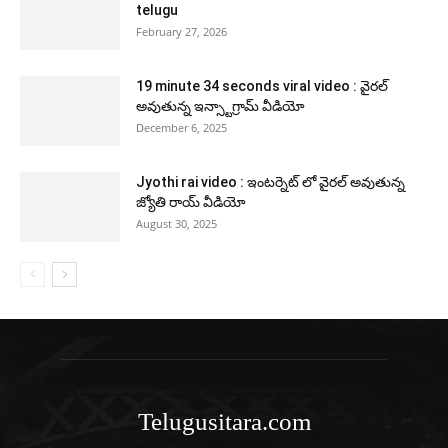
telugu
February 27, 2026
19 minute 34 seconds viral video : వైరల్
అవుతున్న ఇన్స్టాగ్రామ్ వీడియో
December 6, 2025
Jyothi rai video : ఇంటర్నెట్ లో వైరల్ అవుతున్న
జ్యోతి రాయ్ వీడియో
August 30, 2025
Telugusitara.com