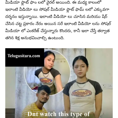
మీడియా ఫ్లాట్ ఫాం లలో వైరల్ అయింది. ఈ మధ్య కాలంలో
ఇలాంటి వీడియో లు సోషల్ మీడియా ఫ్లాట్ ఫామ్ లలో ఎక్కువగా
దర్శనం ఇస్తున్నాయి. ఇలాంటి వీడియో లు చూసిన మరియు షేర్
చేసిన చట్ట ప్రకారం నేరం అయిన సరే ఇలాంటి వీడియో లను సోషల్
మీడియా లో ఎంకరేజ్ చేస్తున్నారు కొందరు, కానీ ఇలా చేస్తే తర్వాత
తగిన శిక్ష అనుభవించాల్సి ఉంటుంది.