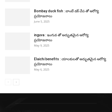
Bombay duck fish : బాంబే డక్ చేప తో ఆరోగ్య
ప్రయోజనాలు
June 5, 2025
inguva : ఇంగువ తో అద్భుతమైన ఆరోగ్య
ప్రయోజనాలు
May 9, 2025
Elaichi benefits : యాలకులతో అద్భుతమైన ఆరోగ్య
ప్రయోజనాలు
May 6, 2025