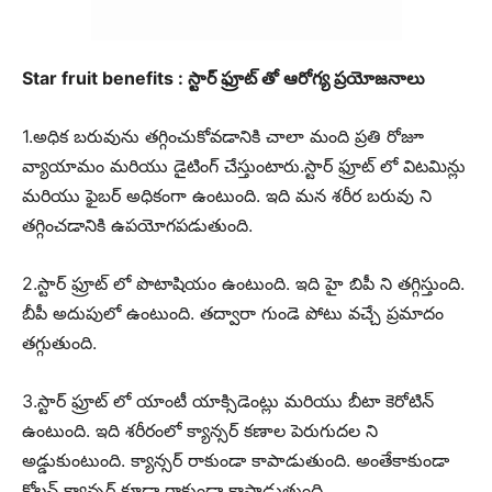
Star fruit benefits : స్టార్ ఫ్రూట్ తో ఆరోగ్య ప్రయోజనాలు
1.అధిక బరువును తగ్గించుకోవడానికి చాలా మంది ప్రతి రోజూ
వ్యాయామం మరియు డైటింగ్ చేస్తుంటారు.స్టార్ ఫ్రూట్ లో విటమిన్లు
మరియు ఫైబర్ అధికంగా ఉంటుంది. ఇది మన శరీర బరువు ని
తగ్గించడానికి ఉపయోగపడుతుంది.
2.స్టార్ ఫ్రూట్ లో పొటాషియం ఉంటుంది. ఇది హై బిపీ ని తగ్గిస్తుంది.
బీపీ అదుపులో ఉంటుంది. తద్వారా గుండె పోటు వచ్చే ప్రమాదం
తగ్గుతుంది.
3.స్టార్ ఫ్రూట్ లో యాంటీ యాక్సిడెంట్లు మరియు బీటా కెరోటిన్
ఉంటుంది. ఇది శరీరంలో క్యాన్సర్ కణాల పెరుగుదల ని
అడ్డుకుంటుంది. క్యాన్సర్ రాకుండా కాపాడుతుంది. అంతేకాకుండా
కోలన్ క్యాన్సర్ కూడా రాకుండా కాపాడుతుంది.