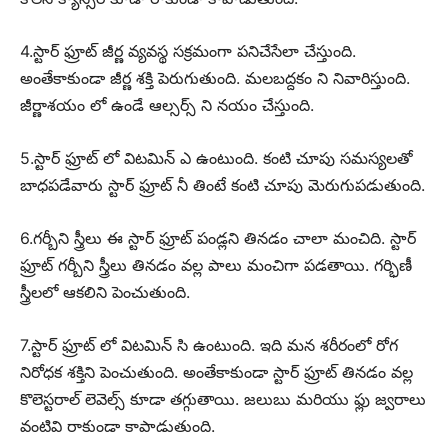
4.స్టార్ ఫ్రూట్ జీర్ణ వ్యవస్థ సక్రమంగా పనిచేసేలా చేస్తుంది.
అంతేకాకుండా జీర్ణ శక్తి పెరుగుతుంది. మలబద్దకం ని నివారిస్తుంది.
జీర్ణాశయం లో ఉండే ఆల్సర్స్ ని నయం చేస్తుంది.
5.స్టార్ ఫ్రూట్ లో విటమిన్ ఎ ఉంటుంది. కంటి చూపు సమస్యలతో
బాధపడేవారు స్టార్ ఫ్రూట్ నీ తింటే కంటి చూపు మెరుగుపడుతుంది.
6.గర్బీని స్త్రీలు ఈ స్టార్ ఫ్రూట్ పండ్లని తినడం చాలా మంచిది. స్టార్
ఫ్రూట్ గర్బీని స్త్రీలు తినడం వల్ల పాలు మంచిగా పడతాయి. గర్భిణీ
స్త్రీలలో ఆకలిని పెంచుతుంది.
7.స్టార్ ఫ్రూట్ లో విటమిన్ సి ఉంటుంది. ఇది మన శరీరంలో రోగ
నిరోధక శక్తిని పెంచుతుంది. అంతేకాకుండా స్టార్ ఫ్రూట్ తినడం వల్ల
కొలెస్టరాల్ లెవెల్స్ కూడా తగ్గుతాయి. జలుబు మరియు ఫ్లు జ్వరాలు
వంటివి రాకుండా కాపాడుతుంది.