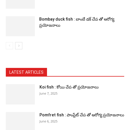
Bombay duck fish : బాంబే డక్ చేప తో ఆరోగ్య
ప్రయోజనాలు
LATEST ARTICLES
Koi fish : కోయి చేప తో ప్రయోజనాలు
June 7, 2025
Pomfret fish : పాంఫ్రేట్ చేప తో ఆరోగ్య ప్రయోజనాలు
June 6, 2025