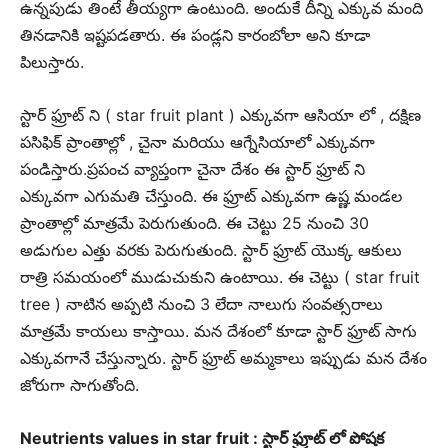
ఉన్నపుడు తింటే తీయ్యగా ఉంటుంది. అందుకే దీన్ని ఎక్కువ మంది
తినడానికి ఇష్టపడతారు. ఈ పండ్లని కారంబోలా అని కూడా
పిలుస్తారు.
స్టార్ ఫ్రూట్ ని ( star fruit plant ) ఎక్కువగా ఆసియా లో , దక్షిణ
పసిఫిక్ ప్రాంతాల్లో , చైనా మరియు ఆగ్నేసియాలో ఎక్కువగా
పండిస్తారు.ప్రపంచ వ్యాప్తంగా చైనా దేశం ఈ స్టార్ ఫ్రూట్ ని
ఎక్కువగా ఎగుమతి చేస్తుంది. ఈ ఫ్రూట్ ఎక్కువగా ఉష్ణ మండల
ప్రాంతాల్లో మాత్రమే పెరుగుతుంది. ఈ చెట్టు 25 నుంచి 30
అడుగుల ఎత్తు వరకు పెరుగుతుంది. స్టార్ ఫ్రూట్ యొక్క ఆకులు
రాత్రి సమయంలో ముడుచుకుని ఉంటాయి. ఈ చెట్టు ( star fruit
tree ) నాటిన అప్పటి నుంచి 3 లేదా నాలుగు సంవత్సరాలు
మాత్రమే కాయలు కాస్తాయి. మన దేశంలో కూడా స్టార్ ఫ్రూట్ సాగు
ఎక్కువగానే చేస్తున్నారు. స్టార్ ఫ్రూట్ అమ్మకాలు ఇప్పుడు మన దేశం
జోరుగా సాగుతోంది.
Neutrients values in star fruit : స్టార్ ఫ్రూట్ లో పోషక