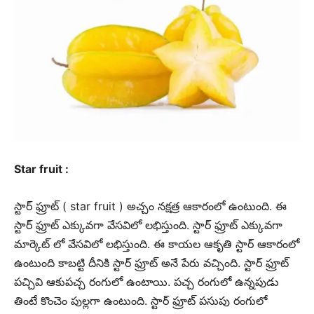
Star fruit :
స్టార్ ఫ్రూట్ ( star fruit ) అచ్చం నక్షత్ర ఆకారంలో ఉంటుంది. ఈ
స్టార్ ఫ్రూట్ ఎక్కువగా వేసవిలో లభిస్తుంది. స్టార్ ఫ్రూట్ ఎక్కువగా
మార్కెట్ లో వేసవిలో లభిస్తుంది. ఈ కాయల ఆకృతి స్టార్ ఆకారంలో
ఉంటుంది కాబట్టి దీనికి స్టార్ ఫ్రూట్ అనే పేరు వచ్చింది. స్టార్ ఫ్రూట్
పచ్చివి ఆకుపచ్చ రంగులో ఉంటాయి. పచ్చ రంగులో ఉన్నపుడు
తింటే కొంచెం పుల్లగా ఉంటుంది. స్టార్ ఫ్రూట్ పసుపు రంగులో