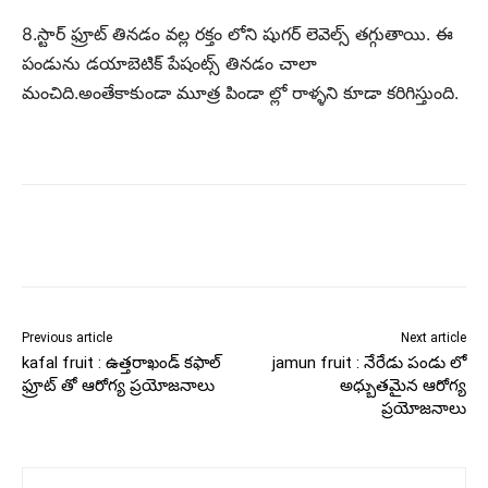
8.స్టార్ ఫ్రూట్ తినడం వల్ల రక్తం లోని షుగర్ లెవెల్స్ తగ్గుతాయి. ఈ
పండును డయాబెటిక్ పేషంట్స్ తినడం చాలా
మంచిది.అంతేకాకుండా మూత్ర పిండా ల్లో రాళ్ళని కూడా కరిగిస్తుంది.
Previous article
Next article
kafal fruit : ఉత్తరాఖండ్ కఫాల్
jamun fruit : నేరేడు పండు లో
ఫ్రూట్ తో ఆరోగ్య ప్రయోజనాలు
అధ్బుతమైన ఆరోగ్య
ప్రయోజనాలు